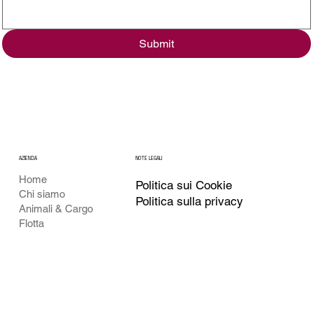
Submit
AZIENDA
NOTE LEGALI
Home
Politica sui Cookie
Chi siamo
Politica sulla privacy
Animali & Cargo
Flotta
CONTATTII
SOCIAL MEDIA
LinkedIn
+43 662 261116
Instagram
Volea GmbH