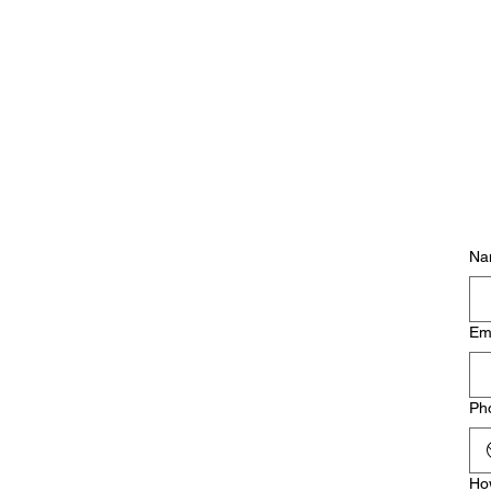
Na
Em
Ph
Ho