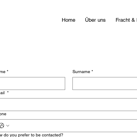
Home
Über uns
Fracht &
me
*
Surname
*
ail
*
one
w do you prefer to be contacted?