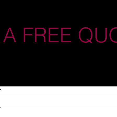
 A FREE QU
*
*