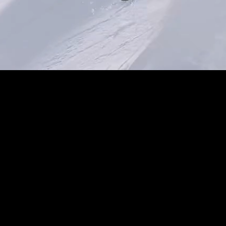
ATE TO THE 
 ALPS!