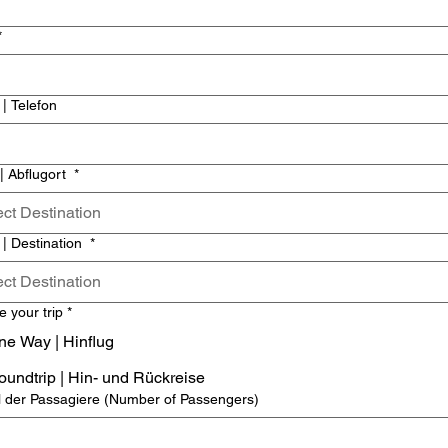
*
| Telefon
 | Abflugort
*
ect Destination
t | Destination
*
ect Destination
 your trip
*
One Way | Hinflug
Roundtrip | Hin- und Rückreise
 der Passagiere (Number of Passengers)