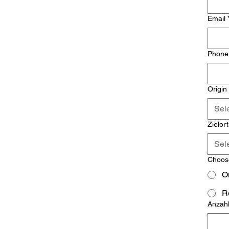
Email
Phone 
Origin
Sel
Zielor
Sel
Choose
Anzahl